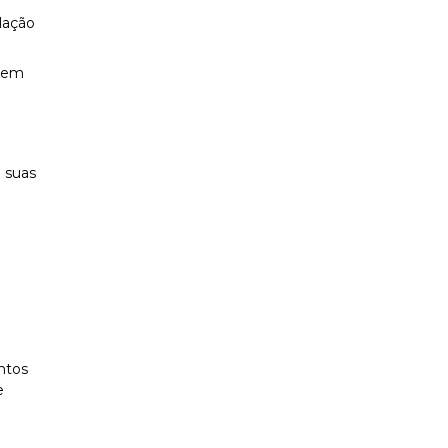
lação
r em
 suas
ntos
e