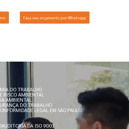
smo
Faça seu orçamento por Whatsapp
OMIA DO TRABALHO
DE RISCO AMBIENTAL
RIA AMBIENTAL
EGURANÇA DO TRABALHO
 CONFORMIDADE LEGAL EM SÃO PAULO
O
AUDITORIA DA ISO 9001