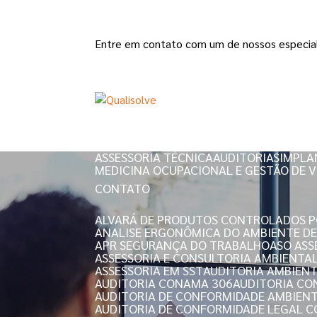
Entre em contato com um de nossos especial
HOME
QUEM SOMOS
ASSESSORIA TÉCNICA
AUDITORIAS
IMPLA
MEDICINA OCUPACIONAL E GESTÃO DE V
CONTATO
ALVARÁ DE PRODUTOS CONTROLADOS PO
ANALISE ERGONÔMICA DO AMBIENTE D
APR SEGURANÇA DO TRABALHO
ASO AS
ASSESSORIA E CONSULTORIA AMBIENTA
ASSESSORIA EM SST
AUDITORIA AMBIEN
AUDITORIA CONAMA 306
AUDITORIA C
AUDITORIA DE CONFORMIDADE AMBIEN
AUDITORIA DE CONFORMIDADE LEGAL 