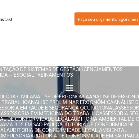
istas!
Faça seu orçamento agora me
SERVIÇOS
NTAÇÃO DE SISTEMAS DE GESTÃO
LICENCIAMENTOS
IDA – ESOCIAL
TREINAMENTOS
LÍCIA CIVIL
ANALISE DE ERGONOMIA
ANALISE DE ERGON
E TRABALHO
ANALISE PRELIMINAR ERGONÔMICA
ANÁLISE 
SESSORIA EM SAÚDE E SEGURANÇA OCUPACIONAL
ASSESSO
L
ASSESSORIA EM MEDICINA DO TRABALHO
ASSESSORIA S
TAL DE CONFORMIDADE LEGAL
AUDITORIA AMBIENTAL DE
ONAMA 306 EM SÃO PAULO
AUDITORIA DE CONFORMIDADE
TAL
AUDITORIA DE CONFORMIDADE LEGAL AMBIENTAL
COMPULSÓRIA
AUDITORIA DE CONFORMIDADE EM SÃO PAUL