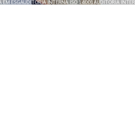
A EM ESG
AUDITORIA INTERNA ISO 14001
AUDITORIA INTE
A ISO 14001
AUDITORIA OEA
AVALIAÇÃO AMBIENTAL
AVAL
OSSOCIAIS
AVALIAÇÃO PSICOSSOCIAL OCUPACIONAL
L NA PRAIA GRANDE
AVALIAÇÃO PSICOSSOCIAL OCUPACIO
VALIAÇÃO DE RISCOS PSICOSSOCIAIS NO TRABALHO
M SÃO PAULO
AVALIAÇÃO DE RUIDO AMBIENTAL NBR 10151
FICAÇÃO DE QUALIDADE ISO 9001
CONAMA 306 AUDITORIA 
SAS
CONSULTORIA AMBIENTAL ISO 14001
CONSULTORIA C
TORIA EM ERGONOMIA EM SÃO PAULO
CONSULTORIA ESG
C
IVA
CONSULTORIA IMPLANTAÇÃO ISO 9001
CONSULTORIA 
ISO 9001
CONSULTORIA OCUPACIONAL
CONSULTORIA OEA
BALHO
CONSULTORIA EM SEGURANÇA E MEDICINA DO TRA
 TRABALHO
CONSULTORIA SISTEMA DE GESTÃO DA QUALID
OGRÁFICO PREVIDENCIÁRIO
EMISSÃO DE CADRI
NÇA DO TRABALHO
EMPRESA DE LICENCIAMENTO AMBIENT
L EM SÃO PAULO
EMPRESA DE SEGURANÇA DO TRABALHO 
 AMBIENTAL
ESOCIAL PARA EMPRESAS
EXAME MÉDICO ADM
A GRANDE
EXAME MÉDICO ADMISSIONAL EM SÃO PAULO
EX
ME DE RETORNO AO TRABALHO NA PRAIA GRANDE
SÃO PAULO
GERENCIAMENTO DE RISCOS OCUPACIONAIS
GE
STÃO ESOCIAL EM SÃO PAULO
GESTÃO DE SAÚDE E SEGURA
ESSIBILIDADE NA PRAIA GRANDE
LAUDO DE ACESSIBILIDAD
 ERGONOMICO ESOCIAL
LAUDO DE INSALUBRIDADE
LAUDO D
IDADE EM SÃO PAULO
LAUDO DE INSALUBRIDADE EM SÃO PA
0
LAUDO LTCAT
LAUDO NR12
LAUDO NR12 EM SÃO PAULO
L