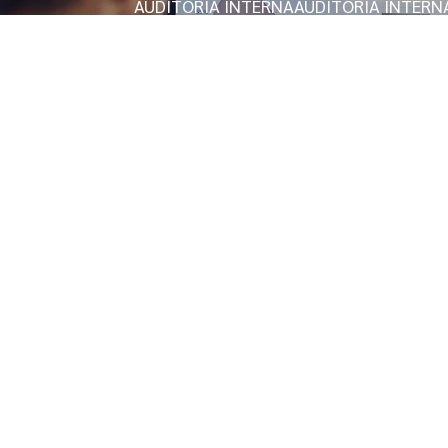
AUDITORIA INTERNA
AUDITORIA INTERN
AUDITORIA INTERNA SASSMAQ
AUDITORI
AVALIAÇÃO DE FATORES DE RISCOS PSIC
AVALIAÇÃO PSICOSSOCIAL OCUPACIONA
AVALIAÇÃO DE RISCOS PSICOSSOCIAIS
A
AVALIAÇÃO DE RISCOS PSICOSSOCIAIS E
AVCB BOMBEIROS EM SÃO PAULO
CERTI
CONSULTORIA AMBIENTAL PARA EMPRE
CONSULTORIA EM ERGONOMIA
CONSUL
CONSULTORIA GOVERNANÇA CORPORAT
CONSULTORIA ISO 45001
CONSULTORIA 
CONSULTORIA EM SEGURANÇA DO TRA
CONSULTORIA SEGURANÇA E SAÚDE NO
ELABORAÇÃO DO PPP PERFIL PROFISSI
EMPRESA DE CONSULTORIA DE SEGURA
EMPRESA DE LICENCIAMENTO AMBIENTA
EMPRESAS QUE FAZEM LICENCIAMENTO
EXAME MÉDICO ADMISSIONAL NA PRAI
EXAME DE RETORNO AO TRABALHO
EXA
EXAME DE RETORNO AO TRABALHO EM 
GESTÃO ESOCIAL NA PRAIA GRANDE
GE
LAUDO DE ACESSIBILIDADE
LAUDO DE AC
LAUDO DE CONFORMIDADE NR12
LAUDO
LAUDO DE INSALUBRIDADE E PERICULOS
LAUDO DE INSTALAÇÕES ELÉTRICAS NR1