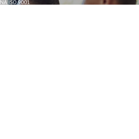
RNA ISO 9001
IAÇÃO AMBIENTAL DE RUÍDO
NAL EM SÃO PAULO
AVCB BOMBEIROS
AMBIENTAL
ERTIFICAÇÃO OEA
ONSULTORIA ESG EM SÃO PAULO
ISO
CONSULTORIA ISO 14001
BALHO
ADE
E SOCIAL SEGURANÇA DO TRABALHO
AL
NA PRAIA GRANDE
EMPRESA DE SST
ISSIONAL
AME MÉDICO OCUPACIONAL
STÃO ESOCIAL
NÇA DO TRABALHO
E EM SÃO PAULO
E INSALUBRIDADE E PERICULOSIDADE
ULO
AUDO DE RUÍDO AMBIENTAL