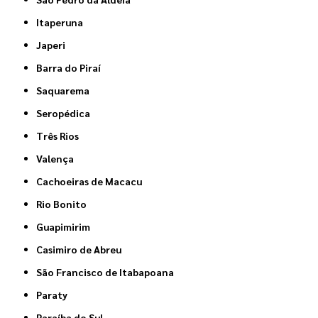
Itaperuna
Japeri
Barra do Piraí
Saquarema
Seropédica
Três Rios
Valença
Cachoeiras de Macacu
Rio Bonito
Guapimirim
Casimiro de Abreu
São Francisco de Itabapoana
Paraty
Paraíba do Sul