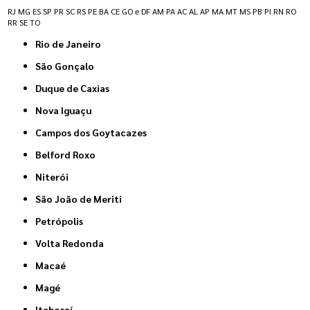
RJ
MG
ES
SP
PR
SC
RS
PE
BA
CE
GO e DF
AM
PA
AC
AL
AP
MA
MT
MS
PB
PI
RN
RO
RR
SE
TO
Rio de Janeiro
São Gonçalo
Duque de Caxias
Nova Iguaçu
Campos dos Goytacazes
Belford Roxo
Niterói
São João de Meriti
Petrópolis
Volta Redonda
Macaé
Magé
Itaboraí