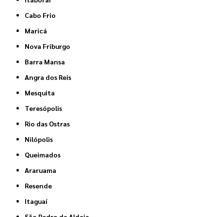
Cabo Frio
Maricá
Nova Friburgo
Barra Mansa
Angra dos Reis
Mesquita
Teresópolis
Rio das Ostras
Nilópolis
Queimados
Araruama
Resende
Itaguaí
São Pedro da Aldeia