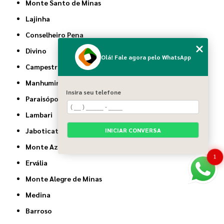
Monte Santo de Minas
Lajinha
Conselheiro Pena
Divino
Olá! Fale agora pelo WhatsApp
Campestre
Manhumirim
Insira seu telefone
Paraisópolis
Lambari
INICIAR CONVERSA
Jaboticatubas
Monte Azul
1
Ervália
Monte Alegre de Minas
Medina
Barroso