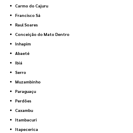
Carmo do Cajuru
Francisco Sá
Raul Soares
Conceição do Mato Dentro
Inhapim
Abaeté
Ibiá
Serro
Muzambinho
Paraguaçu
Perdões
Caxambu
Itambacuri
Itapecerica