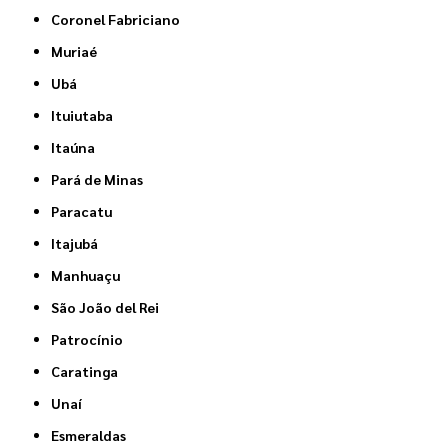
Coronel Fabriciano
Muriaé
Ubá
Ituiutaba
Itaúna
Pará de Minas
Paracatu
Itajubá
Manhuaçu
São João del Rei
Patrocínio
Caratinga
Unaí
Esmeraldas