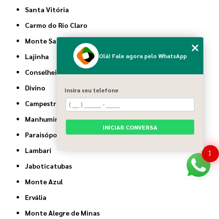
Santa Vitória
Carmo do Rio Claro
Monte Santo de Minas
Lajinha
Olá! Fale agora pelo WhatsApp
Conselheiro Pena
Divino
Insira seu telefone
Campestre
Manhumirim
INICIAR CONVERSA
Paraisópolis
Lambari
1
Jaboticatubas
Monte Azul
Ervália
Monte Alegre de Minas