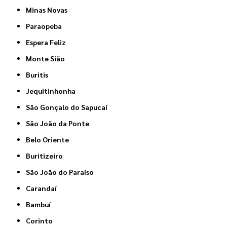
Minas Novas
Paraopeba
Espera Feliz
Monte Sião
Buritis
Jequitinhonha
São Gonçalo do Sapucaí
São João da Ponte
Belo Oriente
Buritizeiro
São João do Paraíso
Carandaí
Bambuí
Corinto