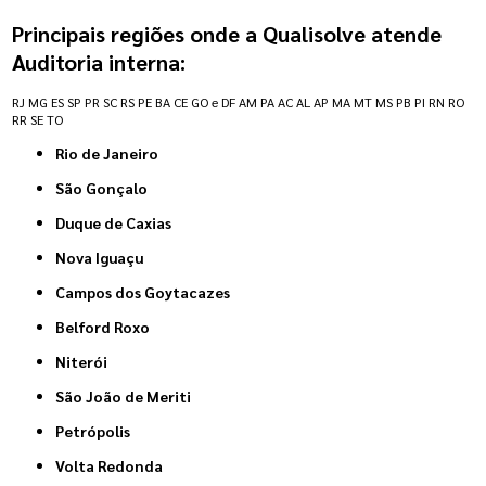
Principais regiões onde a Qualisolve atende
Auditoria interna:
RJ
MG
ES
SP
PR
SC
RS
PE
BA
CE
GO e DF
AM
PA
AC
AL
AP
MA
MT
MS
PB
PI
RN
RO
RR
SE
TO
Rio de Janeiro
São Gonçalo
Duque de Caxias
Nova Iguaçu
Campos dos Goytacazes
Belford Roxo
Niterói
São João de Meriti
Petrópolis
Volta Redonda