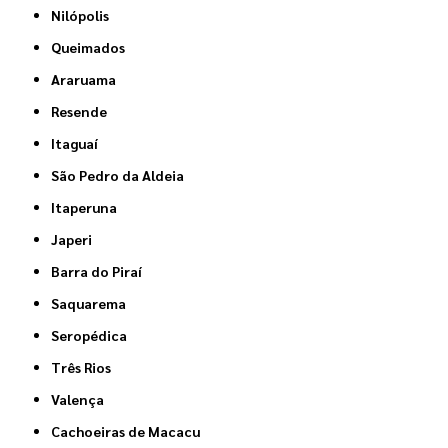
Nilópolis
Queimados
Araruama
Resende
Itaguaí
São Pedro da Aldeia
Itaperuna
Japeri
Barra do Piraí
Saquarema
Seropédica
Três Rios
Valença
Cachoeiras de Macacu