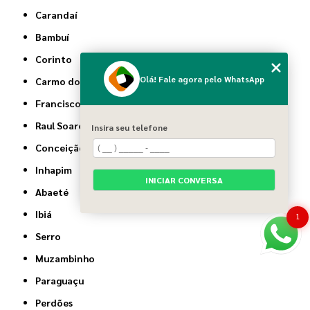
Carandaí
Bambuí
Corinto
Olá! Fale agora pelo WhatsApp
Carmo do Cajuru
Francisco Sá
Raul Soares
Insira seu telefone
Conceição do Mato Dentro
Inhapim
INICIAR CONVERSA
Abaeté
Ibiá
1
Serro
Muzambinho
Paraguaçu
Perdões