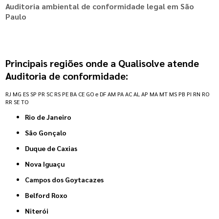
Auditoria ambiental de conformidade legal em São
Paulo
Principais regiões onde a Qualisolve atende
Auditoria de conformidade:
RJ
MG
ES
SP
PR
SC
RS
PE
BA
CE
GO e DF
AM
PA
AC
AL
AP
MA
MT
MS
PB
PI
RN
RO
RR
SE
TO
Rio de Janeiro
São Gonçalo
Duque de Caxias
Nova Iguaçu
Campos dos Goytacazes
Belford Roxo
Niterói