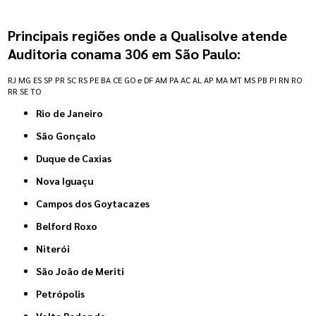
Principais regiões onde a Qualisolve atende
Auditoria conama 306 em São Paulo:
RJ
MG
ES
SP
PR
SC
RS
PE
BA
CE
GO e DF
AM
PA
AC
AL
AP
MA
MT
MS
PB
PI
RN
RO
RR
SE
TO
Rio de Janeiro
São Gonçalo
Duque de Caxias
Nova Iguaçu
Campos dos Goytacazes
Belford Roxo
Niterói
São João de Meriti
Petrópolis