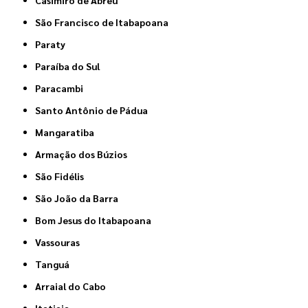
Casimiro de Abreu
São Francisco de Itabapoana
Paraty
Paraíba do Sul
Paracambi
Santo Antônio de Pádua
Mangaratiba
Armação dos Búzios
São Fidélis
São João da Barra
Bom Jesus do Itabapoana
Vassouras
Tanguá
Arraial do Cabo