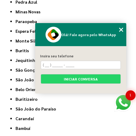
Pedra Azul
Minas Novas
Paraopeba
Espera Feliz
Olá! Fale agora pelo WhatsApp
Monte Sião
Buritis
Insira seu telefone
Jequitinhonha
São Gonçalo do Sapucaí
INICIAR CONVERSA
São João da Ponte
Belo Oriente
1
Buritizeiro
São João do Paraíso
Carandaí
Bambuí