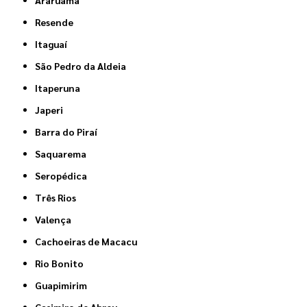
Araruama
Resende
Itaguaí
São Pedro da Aldeia
Itaperuna
Japeri
Barra do Piraí
Saquarema
Seropédica
Três Rios
Valença
Cachoeiras de Macacu
Rio Bonito
Guapimirim