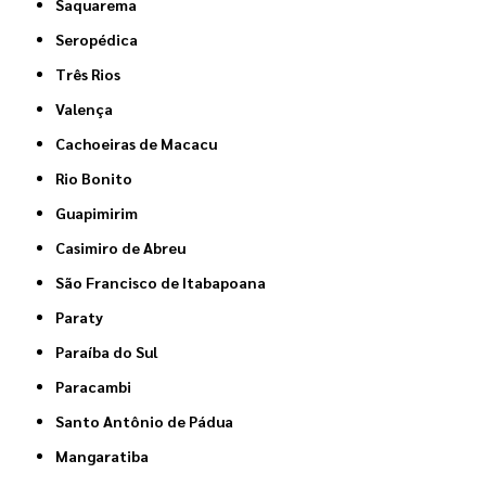
Saquarema
Seropédica
Três Rios
Valença
Cachoeiras de Macacu
Rio Bonito
Guapimirim
Casimiro de Abreu
São Francisco de Itabapoana
Paraty
Paraíba do Sul
Paracambi
Santo Antônio de Pádua
Mangaratiba