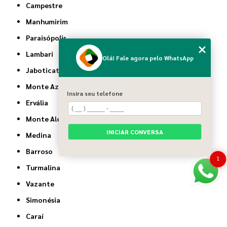
Campestre
Manhumirim
Paraisópolis
Lambari
Olá! Fale agora pelo WhatsApp
Jaboticatubas
Monte Azul
Insira seu telefone
Ervália
Monte Alegre de Minas
INICIAR CONVERSA
Medina
Barroso
1
Turmalina
Vazante
Simonésia
Caraí