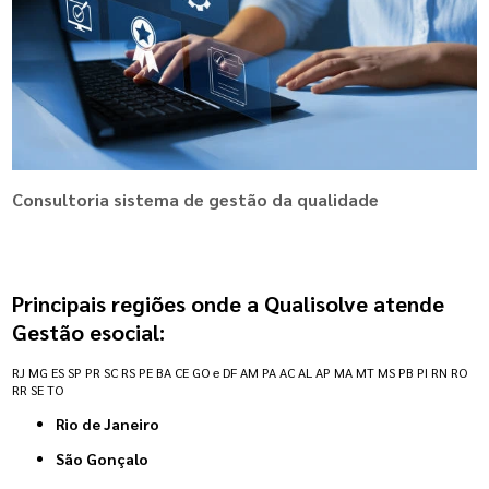
Consultoria sistema de gestão da qualidade
Principais regiões onde a Qualisolve atende
Gestão esocial:
RJ
MG
ES
SP
PR
SC
RS
PE
BA
CE
GO e DF
AM
PA
AC
AL
AP
MA
MT
MS
PB
PI
RN
RO
RR
SE
TO
Rio de Janeiro
São Gonçalo