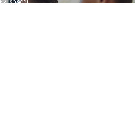
RNA ISO 9001
IAÇÃO AMBIENTAL DE RUÍDO
NAL EM SÃO PAULO
AVCB BOMBEIROS
AMBIENTAL
ERTIFICAÇÃO OEA
ONSULTORIA ESG EM SÃO PAULO
ISO
CONSULTORIA ISO 14001
BALHO
ADE
E SOCIAL SEGURANÇA DO TRABALHO
AL
NA PRAIA GRANDE
EMPRESA DE SST
ISSIONAL
AME MÉDICO OCUPACIONAL
STÃO ESOCIAL
NÇA DO TRABALHO
E EM SÃO PAULO
E INSALUBRIDADE E PERICULOSIDADE
ULO
AUDO DE RUÍDO AMBIENTAL