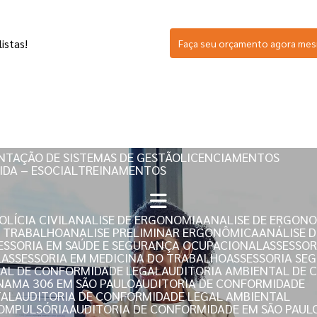
istas!
Faça seu orçamento agora me
SERVIÇOS
NTAÇÃO DE SISTEMAS DE GESTÃO
LICENCIAMENTOS
IDA – ESOCIAL
TREINAMENTOS
LÍCIA CIVIL
ANALISE DE ERGONOMIA
ANALISE DE ERGON
E TRABALHO
ANALISE PRELIMINAR ERGONÔMICA
ANÁLISE 
SESSORIA EM SAÚDE E SEGURANÇA OCUPACIONAL
ASSESSO
L
ASSESSORIA EM MEDICINA DO TRABALHO
ASSESSORIA S
TAL DE CONFORMIDADE LEGAL
AUDITORIA AMBIENTAL DE
ONAMA 306 EM SÃO PAULO
AUDITORIA DE CONFORMIDADE
TAL
AUDITORIA DE CONFORMIDADE LEGAL AMBIENTAL
COMPULSÓRIA
AUDITORIA DE CONFORMIDADE EM SÃO PAUL