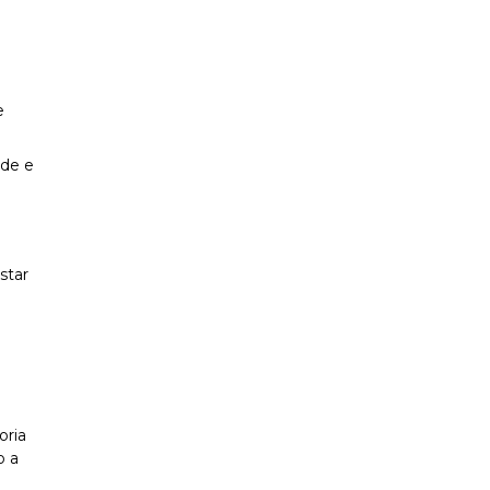
e
úde e
star
oria
o a