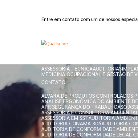
Entre em contato com um de nossos especial
HOME
QUEM SOMOS
ASSESSORIA TÉCNICA
AUDITORIAS
IMPLA
MEDICINA OCUPACIONAL E GESTÃO DE V
CONTATO
ALVARÁ DE PRODUTOS CONTROLADOS PO
ANALISE ERGONÔMICA DO AMBIENTE D
APR SEGURANÇA DO TRABALHO
ASO AS
ASSESSORIA E CONSULTORIA AMBIENTA
ASSESSORIA EM SST
AUDITORIA AMBIEN
AUDITORIA CONAMA 306
AUDITORIA C
AUDITORIA DE CONFORMIDADE AMBIEN
AUDITORIA DE CONFORMIDADE LEGAL 