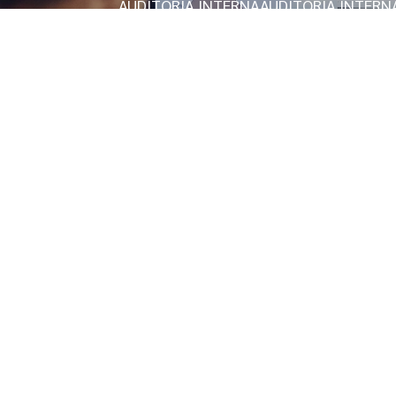
AUDITORIA INTERNA
AUDITORIA INTERN
AUDITORIA INTERNA SASSMAQ
AUDITORI
AVALIAÇÃO DE FATORES DE RISCOS PSIC
AVALIAÇÃO PSICOSSOCIAL OCUPACIONA
AVALIAÇÃO DE RISCOS PSICOSSOCIAIS
A
AVALIAÇÃO DE RISCOS PSICOSSOCIAIS E
AVCB BOMBEIROS EM SÃO PAULO
CERTI
CONSULTORIA AMBIENTAL PARA EMPRE
CONSULTORIA EM ERGONOMIA
CONSUL
CONSULTORIA GOVERNANÇA CORPORAT
CONSULTORIA ISO 45001
CONSULTORIA 
CONSULTORIA EM SEGURANÇA DO TRA
CONSULTORIA SEGURANÇA E SAÚDE NO
ELABORAÇÃO DO PPP PERFIL PROFISSI
EMPRESA DE CONSULTORIA DE SEGURA
EMPRESA DE LICENCIAMENTO AMBIENTA
EMPRESAS QUE FAZEM LICENCIAMENTO
EXAME MÉDICO ADMISSIONAL NA PRAI
EXAME DE RETORNO AO TRABALHO
EXA
EXAME DE RETORNO AO TRABALHO EM 
GESTÃO ESOCIAL NA PRAIA GRANDE
GE
LAUDO DE ACESSIBILIDADE
LAUDO DE AC
LAUDO DE CONFORMIDADE NR12
LAUDO
LAUDO DE INSALUBRIDADE E PERICULOS
LAUDO DE INSTALAÇÕES ELÉTRICAS NR1