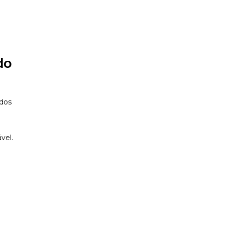
do
 dos
e
vel.