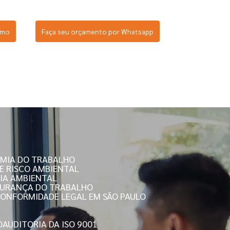
smo
Faça seu orçamento por Whatsapp
OMIA DO TRABALHO
DE RISCO AMBIENTAL
RIA AMBIENTAL
EGURANÇA DO TRABALHO
 CONFORMIDADE LEGAL EM SÃO PAULO
O
AUDITORIA DA ISO 9001