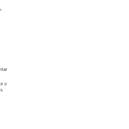
,
o
itar
ir o
s.