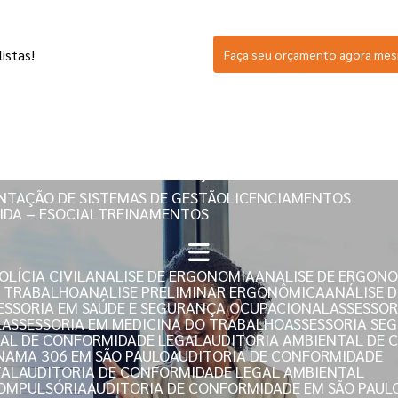
istas!
Faça seu orçamento agora me
SERVIÇOS
NTAÇÃO DE SISTEMAS DE GESTÃO
LICENCIAMENTOS
IDA – ESOCIAL
TREINAMENTOS
LÍCIA CIVIL
ANALISE DE ERGONOMIA
ANALISE DE ERGON
E TRABALHO
ANALISE PRELIMINAR ERGONÔMICA
ANÁLISE 
SESSORIA EM SAÚDE E SEGURANÇA OCUPACIONAL
ASSESSO
L
ASSESSORIA EM MEDICINA DO TRABALHO
ASSESSORIA S
TAL DE CONFORMIDADE LEGAL
AUDITORIA AMBIENTAL DE
ONAMA 306 EM SÃO PAULO
AUDITORIA DE CONFORMIDADE
TAL
AUDITORIA DE CONFORMIDADE LEGAL AMBIENTAL
COMPULSÓRIA
AUDITORIA DE CONFORMIDADE EM SÃO PAUL