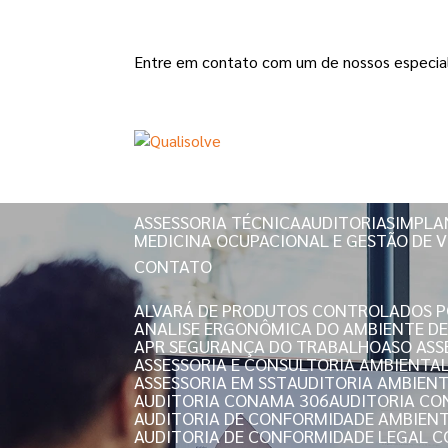
Entre em contato com um de nossos especial
HOME
QUEM SOMOS
ASSESSORIA TÉCNICA
AUDITORIAS
IMPLA
MEDICINA OCUPACIONAL E GESTÃO DE V
CONTATO
ALVARÁ DE PRODUTOS CONTROLADOS PO
ANALISE ERGONÔMICA DO AMBIENTE D
APR SEGURANÇA DO TRABALHO
ASO AS
ASSESSORIA E CONSULTORIA AMBIENTA
ASSESSORIA EM SST
AUDITORIA AMBIEN
AUDITORIA CONAMA 306
AUDITORIA C
AUDITORIA DE CONFORMIDADE AMBIEN
AUDITORIA DE CONFORMIDADE LEGAL 