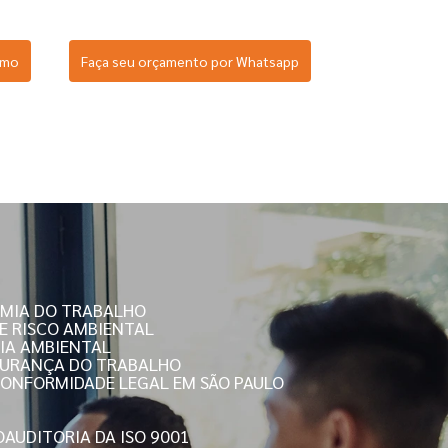
smo
Faça seu orçamento por Whatsapp
OMIA DO TRABALHO
DE RISCO AMBIENTAL
RIA AMBIENTAL
EGURANÇA DO TRABALHO
 CONFORMIDADE LEGAL EM SÃO PAULO
O
AUDITORIA DA ISO 9001