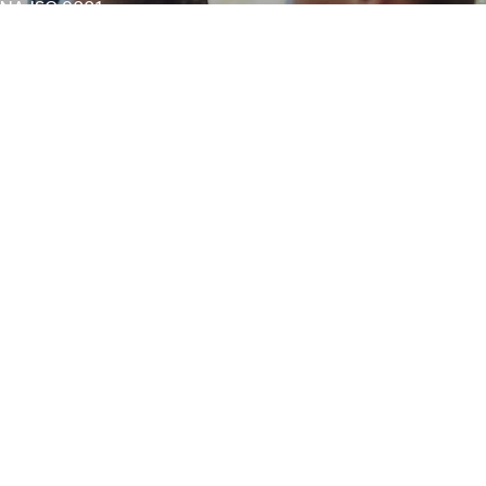
RNA ISO 9001
IAÇÃO AMBIENTAL DE RUÍDO
NAL EM SÃO PAULO
AVCB BOMBEIROS
AMBIENTAL
ERTIFICAÇÃO OEA
ONSULTORIA ESG EM SÃO PAULO
ISO
CONSULTORIA ISO 14001
BALHO
ADE
E SOCIAL SEGURANÇA DO TRABALHO
AL
NA PRAIA GRANDE
EMPRESA DE SST
ISSIONAL
AME MÉDICO OCUPACIONAL
STÃO ESOCIAL
NÇA DO TRABALHO
E EM SÃO PAULO
E INSALUBRIDADE E PERICULOSIDADE
ULO
AUDO DE RUÍDO AMBIENTAL