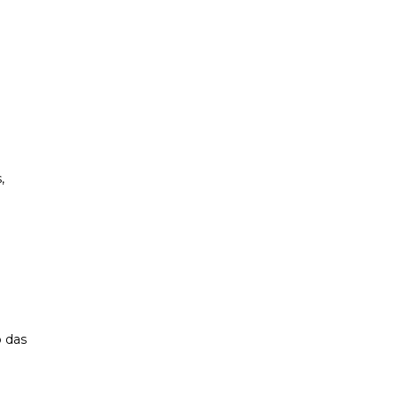
,
o das