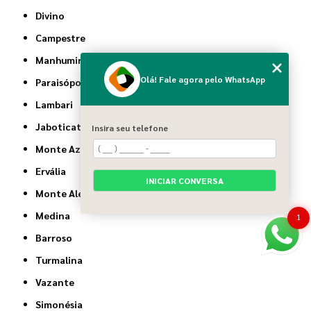
Divino
Campestre
Manhumirim
Olá! Fale agora pelo WhatsApp
Paraisópolis
Lambari
Jaboticatubas
Insira seu telefone
Monte Azul
Ervália
INICIAR CONVERSA
Monte Alegre de Minas
Medina
1
Barroso
Turmalina
Vazante
Simonésia