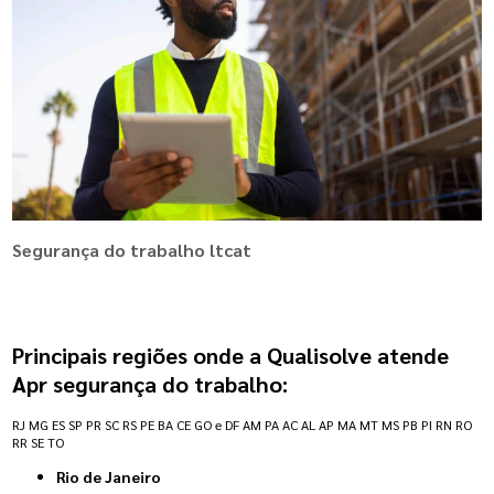
Segurança do trabalho ltcat
Principais regiões onde a Qualisolve atende
Apr segurança do trabalho:
RJ
MG
ES
SP
PR
SC
RS
PE
BA
CE
GO e DF
AM
PA
AC
AL
AP
MA
MT
MS
PB
PI
RN
RO
RR
SE
TO
Rio de Janeiro