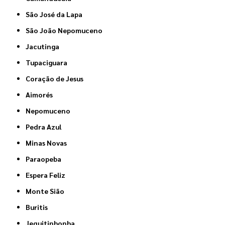
São José da Lapa
São João Nepomuceno
Jacutinga
Tupaciguara
Coração de Jesus
Aimorés
Nepomuceno
Pedra Azul
Minas Novas
Paraopeba
Espera Feliz
Monte Sião
Buritis
Jequitinhonha