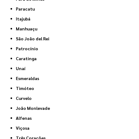
Paracatu
Itajubá
Manhuaçu
São João del Rei
Patrocínio
Caratinga
Unaí
Esmeraldas
Timóteo
Curvelo
João Monlevade
Alfenas
Viçosa
Três Corações