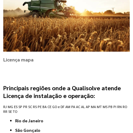
Licença mapa
Principais regiões onde a Qualisolve atende
Licença de instalação e operação:
RJ
MG
ES
SP
PR
SC
RS
PE
BA
CE
GO e DF
AM
PA
AC
AL
AP
MA
MT
MS
PB
PI
RN
RO
RR
SE
TO
Rio de Janeiro
São Gonçalo