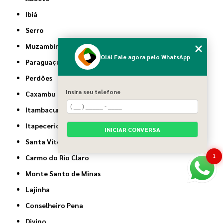
Ibiá
Serro
Muzambinho
Olá! Fale agora pelo WhatsApp
Paraguaçu
Perdões
Insira seu telefone
Caxambu
Itambacuri
Itapecerica
INICIAR CONVERSA
Santa Vitória
1
Carmo do Rio Claro
Monte Santo de Minas
Lajinha
Conselheiro Pena
Divino