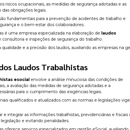
s riscos ocupacionais, as medidas de segurança adotadas e as
das obrigações legais.
ão fundamentais para a prevenção de acidentes de trabalho e
egurança e o bem-estar dos colaboradores.
das é uma empresa especializada na elaboração de
laudos
e consultoria e inspeções de segurança do trabalho.
a qualidade e a precisão dos laudos, auxiliando as empresas na g
dos Laudos Trabalhistas
histas esocial
envolve a análise minuciosa das condições de
nais, a avaliação das medidas de segurança adotadas e a
sárias para o cumprimento das exigências legais.
nais qualificados e atualizados com as normas e legislações vige
e integrar as informações trabalhistas, previdenciárias e fiscais
egislação e evitando penalidades.
as oferece serviços especializados em gestão eSocial, auxiliando