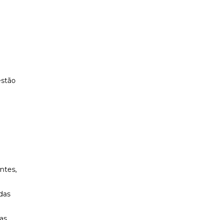
estão
ntes,
 das
 as