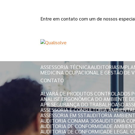
Entre em contato com um de nossos especial
HOME
QUEM SOMOS
ASSESSORIA TÉCNICA
AUDITORIAS
IMPLA
MEDICINA OCUPACIONAL E GESTÃO DE V
CONTATO
ALVARÁ DE PRODUTOS CONTROLADOS PO
ANALISE ERGONÔMICA DO AMBIENTE D
APR SEGURANÇA DO TRABALHO
ASO AS
ASSESSORIA E CONSULTORIA AMBIENTA
ASSESSORIA EM SST
AUDITORIA AMBIEN
AUDITORIA CONAMA 306
AUDITORIA C
AUDITORIA DE CONFORMIDADE AMBIEN
AUDITORIA DE CONFORMIDADE LEGAL 