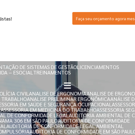
istas!
Faça seu orçamento agora me
SERVIÇOS
NTAÇÃO DE SISTEMAS DE GESTÃO
LICENCIAMENTOS
IDA – ESOCIAL
TREINAMENTOS
LÍCIA CIVIL
ANALISE DE ERGONOMIA
ANALISE DE ERGON
E TRABALHO
ANALISE PRELIMINAR ERGONÔMICA
ANÁLISE 
SESSORIA EM SAÚDE E SEGURANÇA OCUPACIONAL
ASSESSO
L
ASSESSORIA EM MEDICINA DO TRABALHO
ASSESSORIA S
TAL DE CONFORMIDADE LEGAL
AUDITORIA AMBIENTAL DE
ONAMA 306 EM SÃO PAULO
AUDITORIA DE CONFORMIDADE
TAL
AUDITORIA DE CONFORMIDADE LEGAL AMBIENTAL
COMPULSÓRIA
AUDITORIA DE CONFORMIDADE EM SÃO PAUL