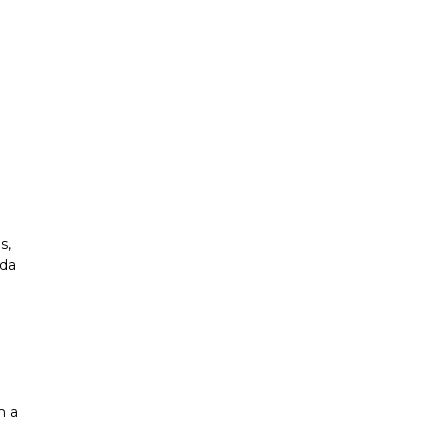
s,
nda
m a