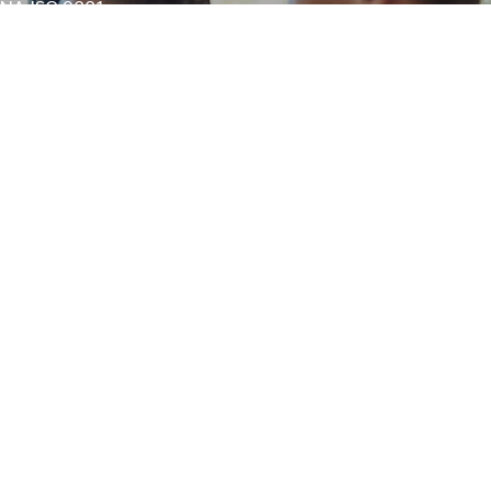
RNA ISO 9001
IAÇÃO AMBIENTAL DE RUÍDO
NAL EM SÃO PAULO
AVCB BOMBEIROS
AMBIENTAL
ERTIFICAÇÃO OEA
ONSULTORIA ESG EM SÃO PAULO
ISO
CONSULTORIA ISO 14001
BALHO
ADE
E SOCIAL SEGURANÇA DO TRABALHO
AL
NA PRAIA GRANDE
EMPRESA DE SST
ISSIONAL
AME MÉDICO OCUPACIONAL
STÃO ESOCIAL
NÇA DO TRABALHO
E EM SÃO PAULO
E INSALUBRIDADE E PERICULOSIDADE
ULO
AUDO DE RUÍDO AMBIENTAL