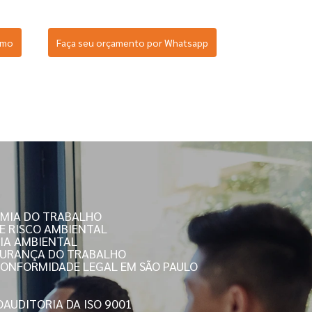
smo
Faça seu orçamento por Whatsapp
OMIA DO TRABALHO
DE RISCO AMBIENTAL
RIA AMBIENTAL
EGURANÇA DO TRABALHO
 CONFORMIDADE LEGAL EM SÃO PAULO
O
AUDITORIA DA ISO 9001