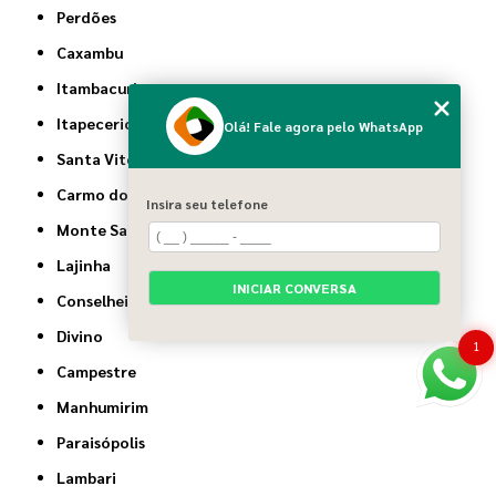
Perdões
Caxambu
Itambacuri
Itapecerica
Olá! Fale agora pelo WhatsApp
Santa Vitória
Carmo do Rio Claro
Insira seu telefone
Monte Santo de Minas
Lajinha
INICIAR CONVERSA
Conselheiro Pena
Divino
1
Campestre
Manhumirim
Paraisópolis
Lambari