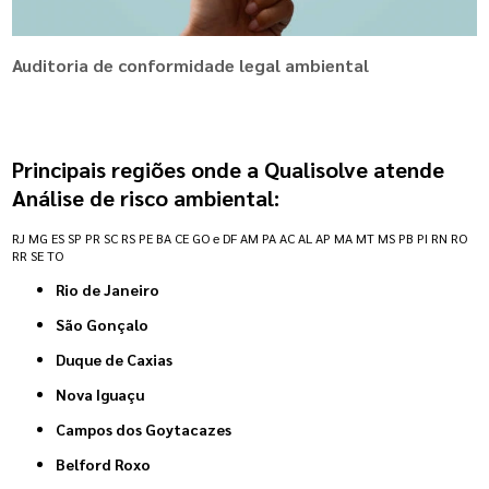
Auditoria de conformidade legal ambiental
Principais regiões onde a Qualisolve atende
Análise de risco ambiental:
RJ
MG
ES
SP
PR
SC
RS
PE
BA
CE
GO e DF
AM
PA
AC
AL
AP
MA
MT
MS
PB
PI
RN
RO
RR
SE
TO
Rio de Janeiro
São Gonçalo
Duque de Caxias
Nova Iguaçu
Campos dos Goytacazes
Belford Roxo