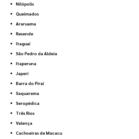
Nilópolis
Queimados
Araruama
Resende
Itaguaí
São Pedro da Aldeia
Itaperuna
Japeri
Barra do Piraí
Saquarema
Seropédica
Três Rios
Valença
Cachoeiras de Macacu