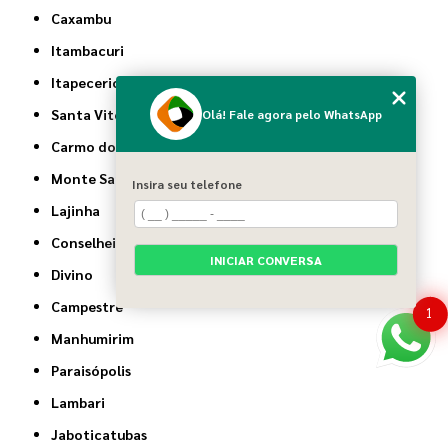
Caxambu
Itambacuri
Itapecerica
Santa Vitória
Olá! Fale agora pelo WhatsApp
Carmo do Rio Claro
Monte Santo de Minas
Insira seu telefone
Lajinha
Conselheiro Pena
INICIAR CONVERSA
Divino
Campestre
1
Manhumirim
Paraisópolis
Lambari
Jaboticatubas