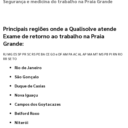
Segurança e medicina do trabalho na Praia Grande
Principais regiões onde a Qualisolve atende
Exame de retorno ao trabalho na Praia
Grande:
RJ
MG
ES
SP
PR
SC
RS
PE
BA
CE
GO e DF
AM
PA
AC
AL
AP
MA
MT
MS
PB
PI
RN
RO
RR
SE
TO
Rio de Janeiro
São Gonçalo
Duque de Caxias
Nova Iguaçu
Campos dos Goytacazes
Belford Roxo
Niterói