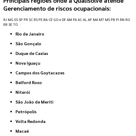
Principais regiões onde a Qualisolve atende
Gerenciamento de riscos ocupacionais:
RJ
MG
ES
SP
PR
SC
RS
PE
BA
CE
GO e DF
AM
PA
AC
AL
AP
MA
MT
MS
PB
PI
RN
RO
RR
SE
TO
Rio de Janeiro
São Gonçalo
Duque de Caxias
Nova Iguaçu
Campos dos Goytacazes
Belford Roxo
Niterói
São João de Meriti
Petrópolis
Volta Redonda
Macaé