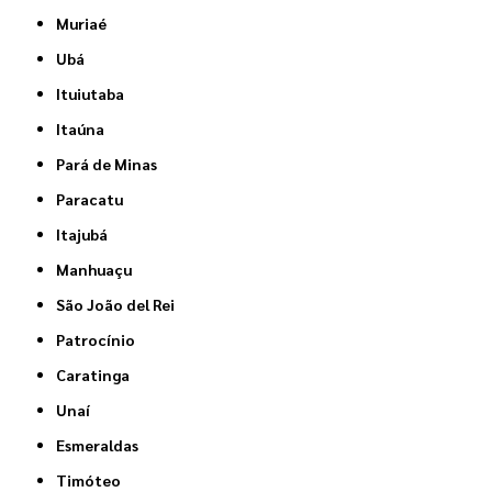
Muriaé
Ubá
Ituiutaba
Itaúna
Pará de Minas
Paracatu
Itajubá
Manhuaçu
São João del Rei
Patrocínio
Caratinga
Unaí
Esmeraldas
Timóteo