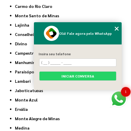
Carmo do Rio Claro
Monte Santo de Minas
Lajinha
Olá! Fale agora pelo WhatsApp
Conselheiro Pena
Divino
Campestre
Insira seu telefone
Manhumirim
Paraisópolis
INICIAR CONVERSA
Lambari
Jaboticatubas
1
Monte Azul
Ervália
Monte Alegre de Minas
Medina