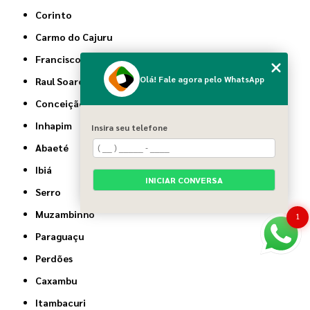
Corinto
Carmo do Cajuru
Francisco Sá
Olá! Fale agora pelo WhatsApp
Raul Soares
Conceição do Mato Dentro
Inhapim
Insira seu telefone
Abaeté
Ibiá
INICIAR CONVERSA
Serro
Muzambinho
1
Paraguaçu
Perdões
Caxambu
Itambacuri