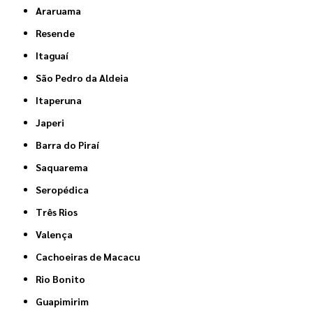
Araruama
Resende
Itaguaí
São Pedro da Aldeia
Itaperuna
Japeri
Barra do Piraí
Saquarema
Seropédica
Três Rios
Valença
Cachoeiras de Macacu
Rio Bonito
Guapimirim