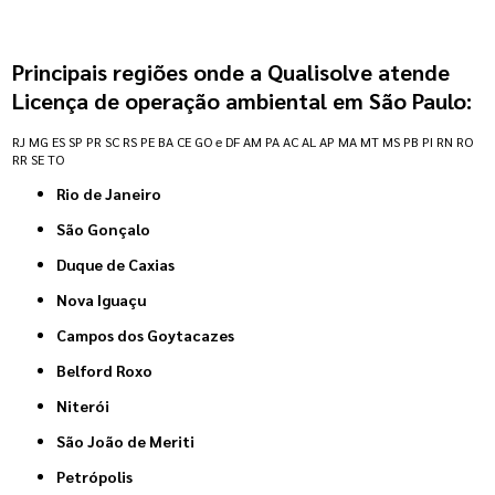
Principais regiões onde a Qualisolve atende
Licença de operação ambiental em São Paulo:
RJ
MG
ES
SP
PR
SC
RS
PE
BA
CE
GO e DF
AM
PA
AC
AL
AP
MA
MT
MS
PB
PI
RN
RO
RR
SE
TO
Rio de Janeiro
São Gonçalo
Duque de Caxias
Nova Iguaçu
Campos dos Goytacazes
Belford Roxo
Niterói
São João de Meriti
Petrópolis